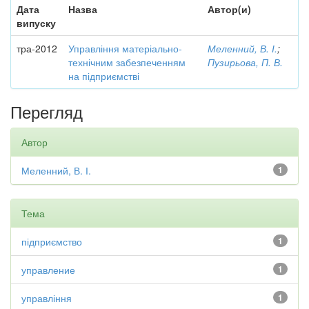
Дата
Назва
Автор(и)
випуску
тра-2012
Управління матеріально-
Меленний, В. І.
;
технічним забезпеченням
Пузирьова, П. В.
на підприємстві
Перегляд
Автор
Меленний, В. І.
1
Тема
підприємство
1
управление
1
управління
1