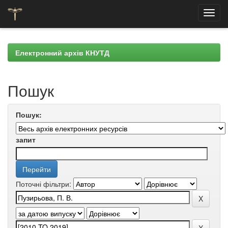
Skip
navigation
Електронний архів КНУТД
Пошук
Пошук:
запит
Поточні фільтри: