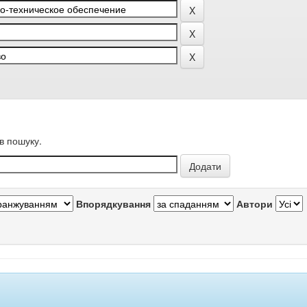
в пошуку.
Впорядкування
Автори