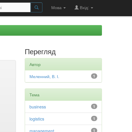
Мова
Вхід:
Перегляд
Автор
Меленний, В. І.
1
Тема
business
1
logistics
1
management
1