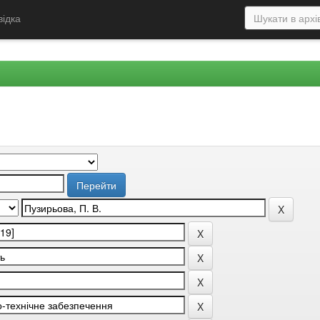
відка