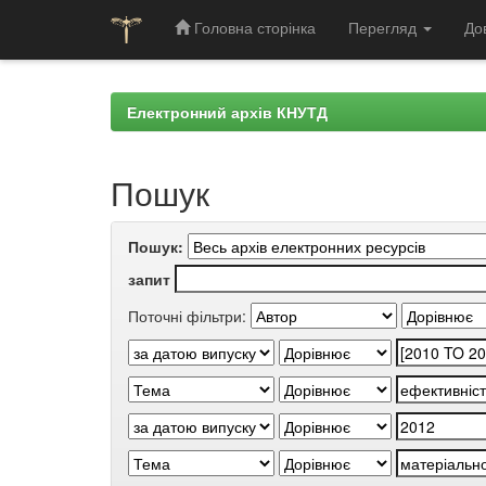
Головна сторінка
Перегляд
До
Skip
navigation
Електронний архів КНУТД
Пошук
Пошук:
запит
Поточні фільтри: