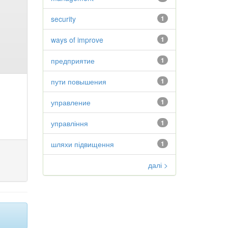
security
1
ways of improve
1
предприятие
1
пути повышения
1
управление
1
управління
1
шляхи підвищення
1
далі >