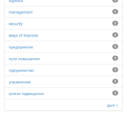
logistics
1
management
1
security
1
ways of improve
1
предприятие
1
пути повышения
1
підприємство
1
управление
1
шляхи підвищення
1
далі >