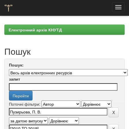
Skip
navigation
Електронний архів КНУТД
Пошук
Пошук:
запит
Поточні фільтри: