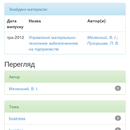
Знайдені матеріали:
Дата
Назва
Автор(и)
випуску
тра-2012
Управління матеріально-
Меленний, В. І.
;
технічним забезпеченням
Пузирьова, П. В.
на підприємстві
Перегляд
Автор
Меленний, В. І.
1
Тема
business
1