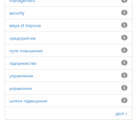
management
1
security
1
ways of improve
1
предприятие
1
пути повышения
1
підприємство
1
управление
1
управління
1
шляхи підвищення
1
далі >