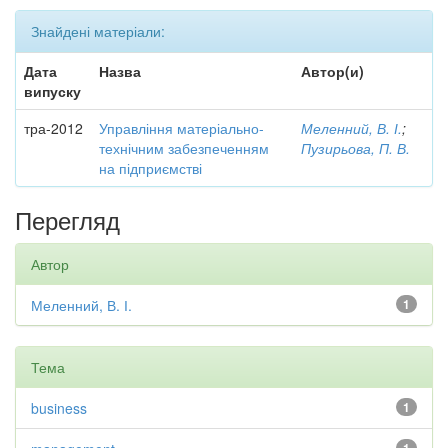
Знайдені матеріали:
Дата
Назва
Автор(и)
випуску
тра-2012
Управління матеріально-
Меленний, В. І.
;
технічним забезпеченням
Пузирьова, П. В.
на підприємстві
Перегляд
Автор
Меленний, В. І.
1
Тема
business
1