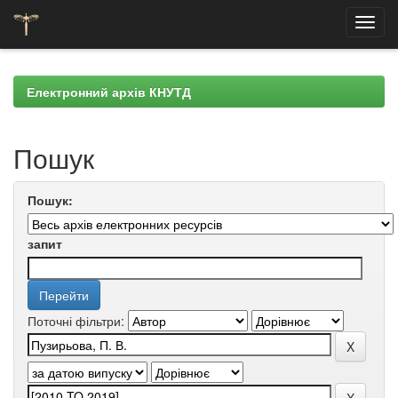
Skip
navigation
Електронний архів КНУТД
Пошук
Пошук:
запит
Поточні фільтри: