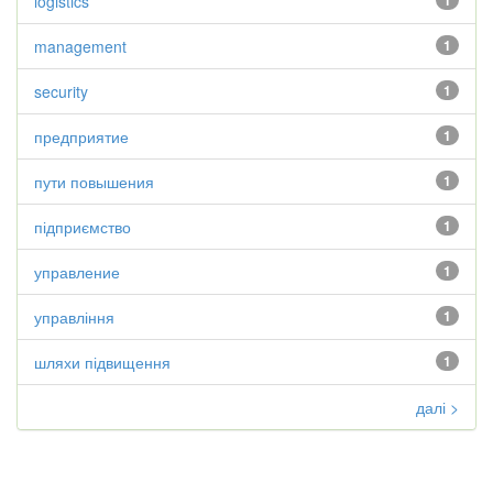
logistics
1
management
1
security
1
предприятие
1
пути повышения
1
підприємство
1
управление
1
управління
1
шляхи підвищення
1
далі >