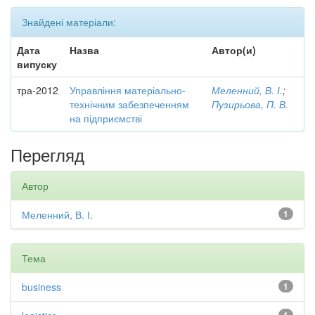
Знайдені матеріали:
Дата
Назва
Автор(и)
випуску
тра-2012
Управління матеріально-
Меленний, В. І.
;
технічним забезпеченням
Пузирьова, П. В.
на підприємстві
Перегляд
Автор
Меленний, В. І.
1
Тема
business
1