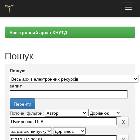
Skip
navigation
Електронний архів КНУТД
Пошук
Пошук:
запит
Поточні фільтри: