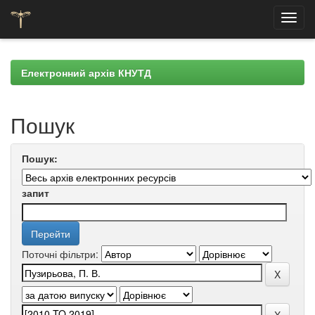
Skip
navigation
Електронний архів КНУТД
Пошук
Пошук:
запит
Поточні фільтри: