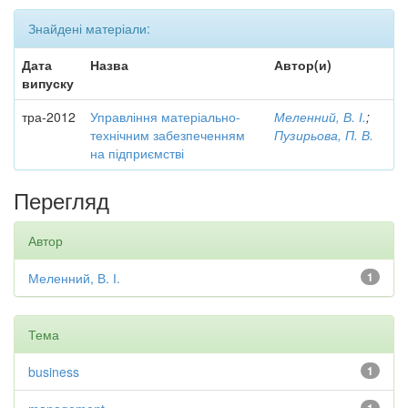
Знайдені матеріали:
Дата
Назва
Автор(и)
випуску
тра-2012
Управління матеріально-
Меленний, В. І.
;
технічним забезпеченням
Пузирьова, П. В.
на підприємстві
Перегляд
Автор
Меленний, В. І.
1
Тема
business
1