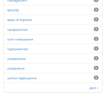
management
1
security
1
ways of improve
1
предприятие
1
пути повышения
1
підприємство
1
управление
1
управління
1
шляхи підвищення
1
далі >