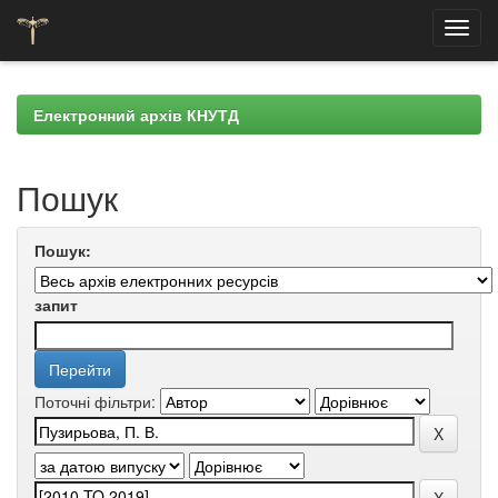
Skip
navigation
Електронний архів КНУТД
Пошук
Пошук:
запит
Поточні фільтри: