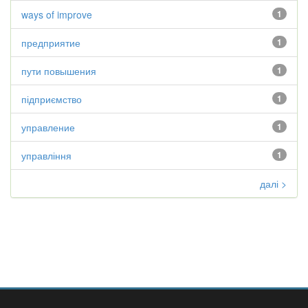
ways of improve
1
предприятие
1
пути повышения
1
підприємство
1
управление
1
управління
1
далі >