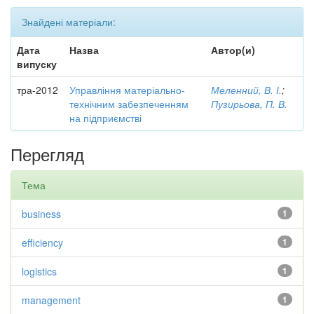
Знайдені матеріали:
Дата
Назва
Автор(и)
випуску
тра-2012
Управління матеріально-
Меленний, В. І.
;
технічним забезпеченням
Пузирьова, П. В.
на підприємстві
Перегляд
Тема
business
1
efficiency
1
logistics
1
management
1