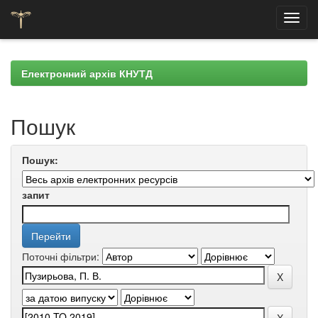
Skip
navigation
Електронний архів КНУТД
Пошук
Пошук:
запит
Поточні фільтри: