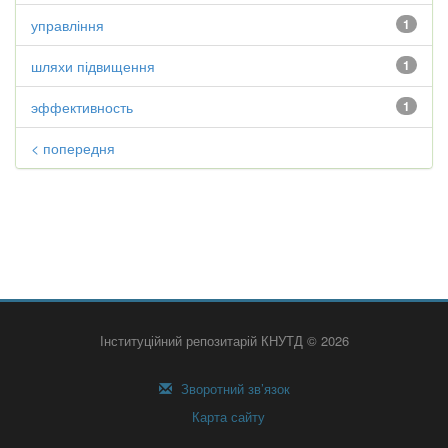
управління
1
шляхи підвищення
1
эффективность
1
< попередня
Інституційний репозитарій КНУТД © 2026
Зворотний зв’язок
Карта сайту