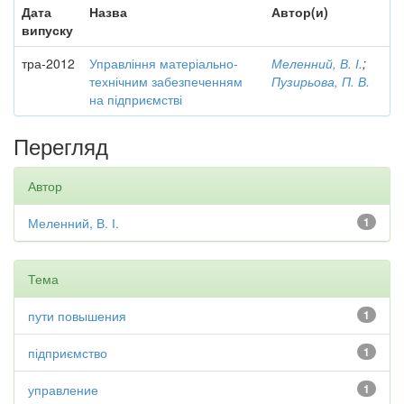
Дата
Назва
Автор(и)
випуску
тра-2012
Управління матеріально-
Меленний, В. І.
;
технічним забезпеченням
Пузирьова, П. В.
на підприємстві
Перегляд
Автор
Меленний, В. І.
1
Тема
пути повышения
1
підприємство
1
управление
1