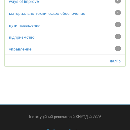
ways of improve
1
материально-техническое обеспечение
1
пути повышения
1
підприємство
1
управление
1
далі >
Інституційний репозитарій КНУТД © 2026