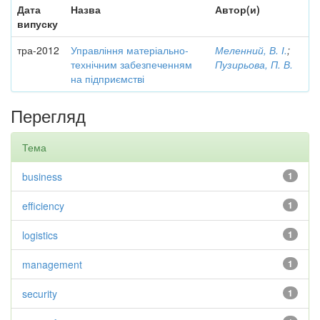
Дата
Назва
Автор(и)
випуску
тра-2012
Управління матеріально-
Меленний, В. І.
;
технічним забезпеченням
Пузирьова, П. В.
на підприємстві
Перегляд
Тема
business
1
efficiency
1
logistics
1
management
1
security
1