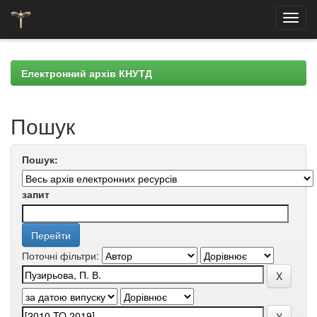
Skip
navigation
Електронний архів КНУТД
Пошук
Пошук:
запит
Поточні фільтри: