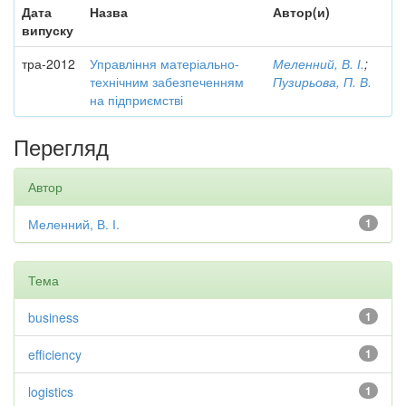
Дата
Назва
Автор(и)
випуску
тра-2012
Управління матеріально-
Меленний, В. І.
;
технічним забезпеченням
Пузирьова, П. В.
на підприємстві
Перегляд
Автор
Меленний, В. І.
1
Тема
business
1
efficiency
1
logistics
1