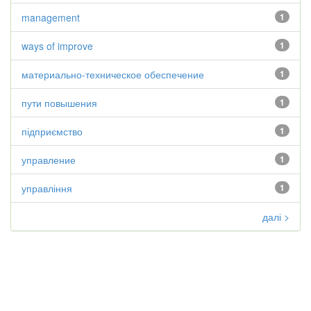
management
1
ways of improve
1
материально-техническое обеспечение
1
пути повышения
1
підприємство
1
управление
1
управління
1
далі >