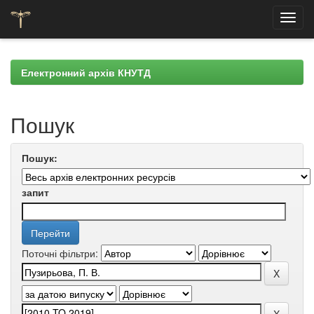
Skip
navigation
Електронний архів КНУТД
Пошук
Пошук:
запит
Поточні фільтри: