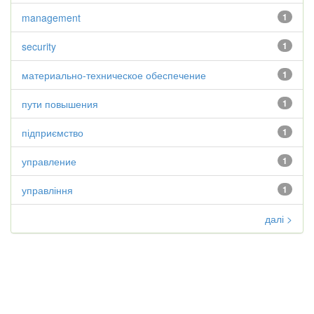
management
1
security
1
материально-техническое обеспечение
1
пути повышения
1
підприємство
1
управление
1
управління
1
далі >