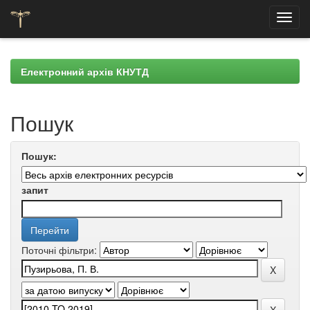
Skip
navigation
Електронний архів КНУТД
Пошук
Пошук:
запит
Поточні фільтри: