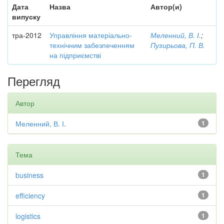
Дата
Назва
Автор(и)
випуску
тра-2012
Управління матеріально-
Меленний, В. І.
;
технічним забезпеченням
Пузирьова, П. В.
на підприємстві
Перегляд
Автор
Меленний, В. І.
1
Тема
business
1
efficiency
1
logistics
1