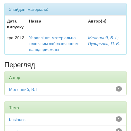
Знайдені матеріали:
Дата
Назва
Автор(и)
випуску
тра-2012
Управління матеріально-
Меленний, В. І.
;
технічним забезпеченням
Пузирьова, П. В.
на підприємстві
Перегляд
Автор
Меленний, В. І.
1
Тема
business
1