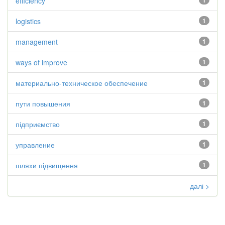
efficiency
1
logistics
1
management
1
ways of improve
1
материально-техническое обеспечение
1
пути повышения
1
підприємство
1
управление
1
шляхи підвищення
1
далі >