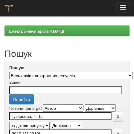
Skip
navigation
Електронний архів КНУТД
Пошук
Пошук:
запит
Поточні фільтри: