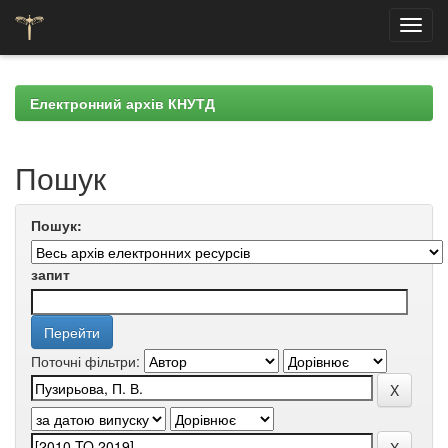
Skip
navigation
Електронний архів КНУТД
Пошук
Пошук:
запит
Поточні фільтри: