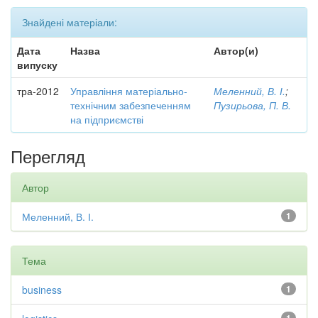
Знайдені матеріали:
Дата
Назва
Автор(и)
випуску
тра-2012
Управління матеріально-
Меленний, В. І.
;
технічним забезпеченням
Пузирьова, П. В.
на підприємстві
Перегляд
Автор
Меленний, В. І.
1
Тема
business
1