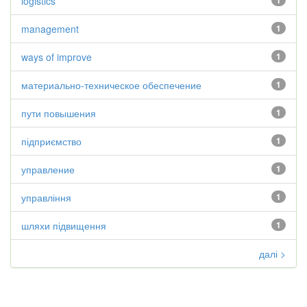
logistics
1
management
1
ways of improve
1
материально-техническое обеспечение
1
пути повышения
1
підприємство
1
управление
1
управління
1
шляхи підвищення
1
далі >