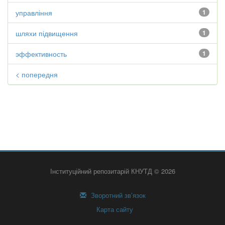
управління
1
шляхи підвищення
1
эффективность
1
< попередня
Інституційний репозитарій КНУТД © 2026
Зворотний зв’язок
Карта сайту