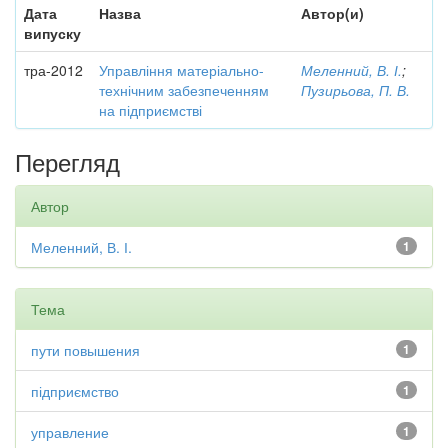
Дата
Назва
Автор(и)
випуску
тра-2012
Управління матеріально-
Меленний, В. І.
;
технічним забезпеченням
Пузирьова, П. В.
на підприємстві
Перегляд
Автор
Меленний, В. І.
1
Тема
пути повышения
1
підприємство
1
управление
1