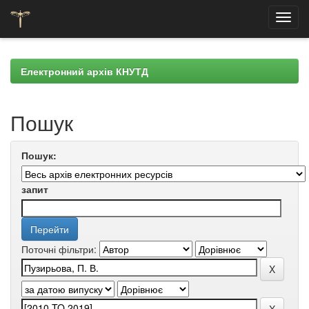
Skip
navigation
Електронний архів КНУТД
Пошук
Пошук:
запит
Поточні фільтри: