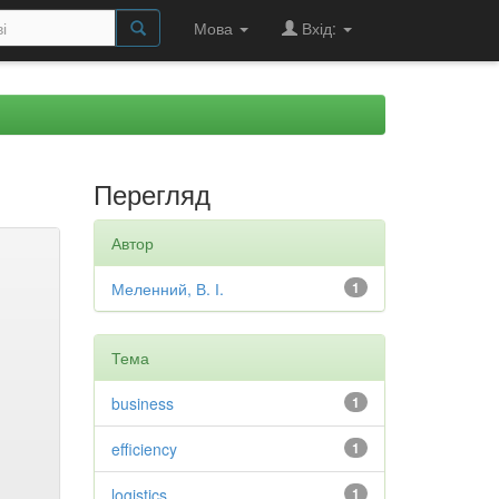
Мова
Вхід:
Перегляд
Автор
Меленний, В. І.
1
Тема
business
1
efficiency
1
logistics
1