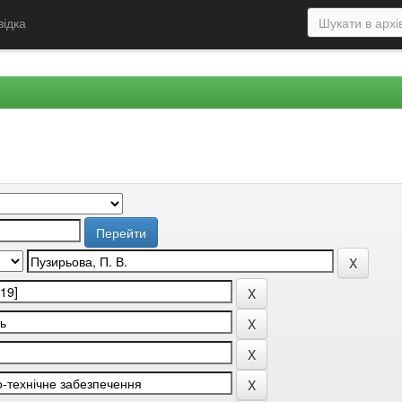
відка