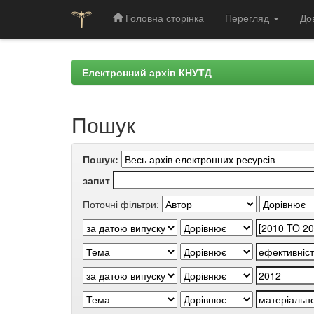
Головна сторінка
Перегляд
До
Skip
navigation
Електронний архів КНУТД
Пошук
Пошук:
запит
Поточні фільтри: