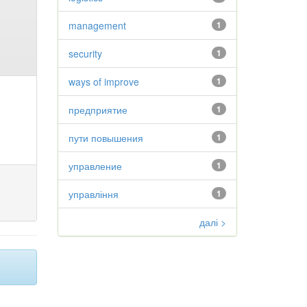
management
1
security
1
ways of improve
1
предприятие
1
пути повышения
1
управление
1
управління
1
далі >