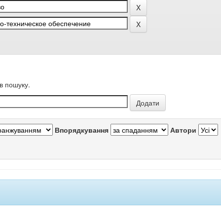
в пошуку.
Впорядкування
Автори