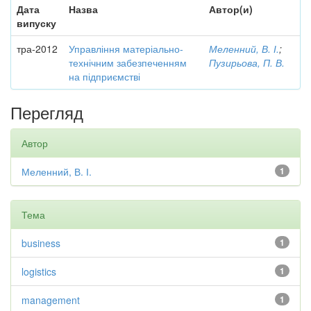
Дата
Назва
Автор(и)
випуску
тра-2012
Управління матеріально-
Меленний, В. І.
;
технічним забезпеченням
Пузирьова, П. В.
на підприємстві
Перегляд
Автор
Меленний, В. І.
1
Тема
business
1
logistics
1
management
1