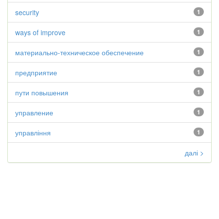
security
1
ways of improve
1
материально-техническое обеспечение
1
предприятие
1
пути повышения
1
управление
1
управління
1
далі >