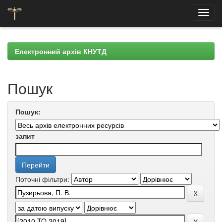
Skip
navigation
Електронний архів КНУТД
Пошук
Пошук:
запит
Поточні фільтри: