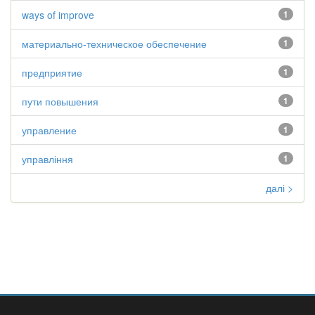
ways of improve
1
материально-техническое обеспечение
1
предприятие
1
пути повышения
1
управление
1
управління
1
далі >