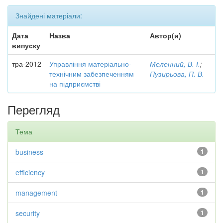
Знайдені матеріали:
Дата
Назва
Автор(и)
випуску
тра-2012
Управління матеріально-
Меленний, В. І.
;
технічним забезпеченням
Пузирьова, П. В.
на підприємстві
Перегляд
Тема
business
1
efficiency
1
management
1
security
1