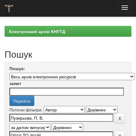
Skip
navigation
Електронний архів КНУТД
Пошук
Пошук:
запит
Поточні фільтри: