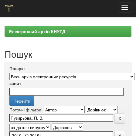
Skip
navigation
Електронний архів КНУТД
Пошук
Пошук:
запит
Поточні фільтри: