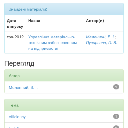
Знайдені матеріали:
Дата
Назва
Автор(и)
випуску
тра-2012
Управління матеріально-
Меленний, В. І.
;
технічним забезпеченням
Пузирьова, П. В.
на підприємстві
Перегляд
Автор
Меленний, В. І.
1
Тема
efficiency
1