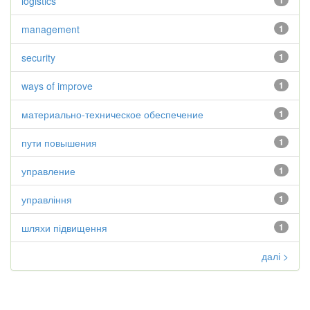
logistics
1
management
1
security
1
ways of improve
1
материально-техническое обеспечение
1
пути повышения
1
управление
1
управління
1
шляхи підвищення
1
далі >