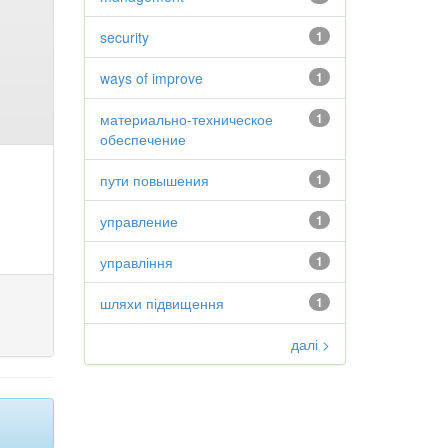
security
1
ways of improve
1
материально-техническое
1
обеспечение
пути повышения
1
управление
1
управління
1
шляхи підвищення
1
далі >