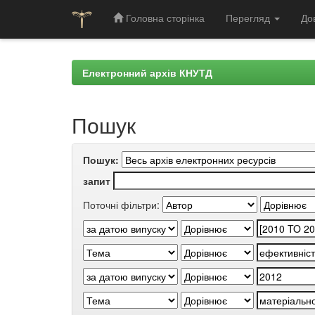
Головна сторінка
Перегляд
До
Skip
navigation
Електронний архів КНУТД
Пошук
Пошук:
запит
Поточні фільтри: