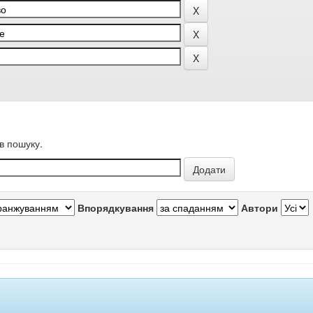
в пошуку.
Впорядкування
Автори