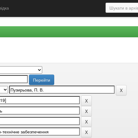
відка