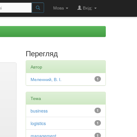
Мова
Вхід:
Перегляд
Автор
Меленний, В. І.
1
Тема
business
1
logistics
1
management
1