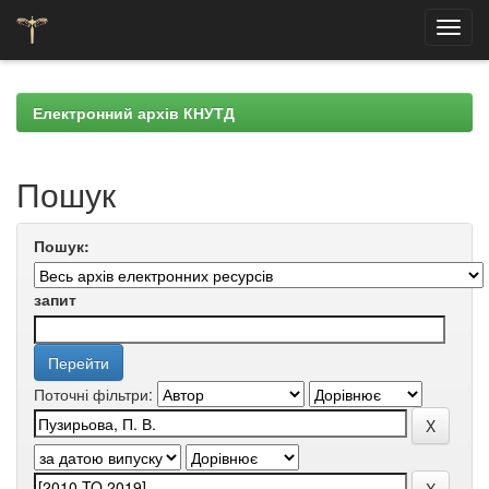
Skip
navigation
Електронний архів КНУТД
Пошук
Пошук:
запит
Поточні фільтри: