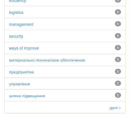
efficiency
1
logistics
1
management
1
security
1
ways of improve
1
материально-техническое обеспечение
1
предприятие
1
управління
1
шляхи підвищення
1
далі >