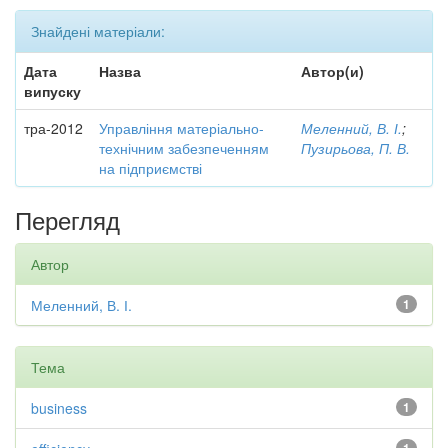
Знайдені матеріали:
Дата
Назва
Автор(и)
випуску
тра-2012
Управління матеріально-
Меленний, В. І.
;
технічним забезпеченням
Пузирьова, П. В.
на підприємстві
Перегляд
Автор
Меленний, В. І.
1
Тема
business
1