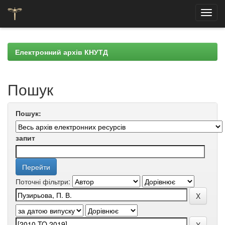
Skip
navigation
Електронний архів КНУТД
Пошук
Пошук:
запит
Поточні фільтри: