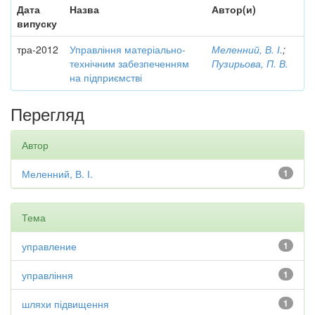
Дата
Назва
Автор(и)
випуску
тра-2012
Управління матеріально-
Меленний, В. І.
;
технічним забезпеченням
Пузирьова, П. В.
на підприємстві
Перегляд
Автор
Меленний, В. І.
1
Тема
управление
1
управління
1
шляхи підвищення
1