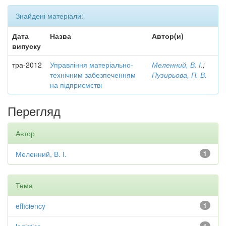
Знайдені матеріали:
Дата
Назва
Автор(и)
випуску
тра-2012
Управління матеріально-
Меленний, В. І.
;
технічним забезпеченням
Пузирьова, П. В.
на підприємстві
Перегляд
Автор
Меленний, В. І.
1
Тема
efficiency
1