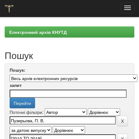
Skip
navigation
Електронний архів КНУТД
Пошук
Пошук:
запит
Поточні фільтри: