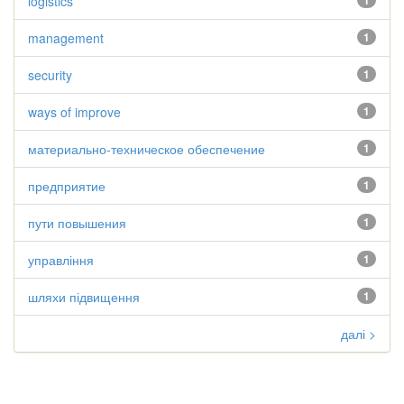
logistics
1
management
1
security
1
ways of improve
1
материально-техническое обеспечение
1
предприятие
1
пути повышения
1
управління
1
шляхи підвищення
1
далі >