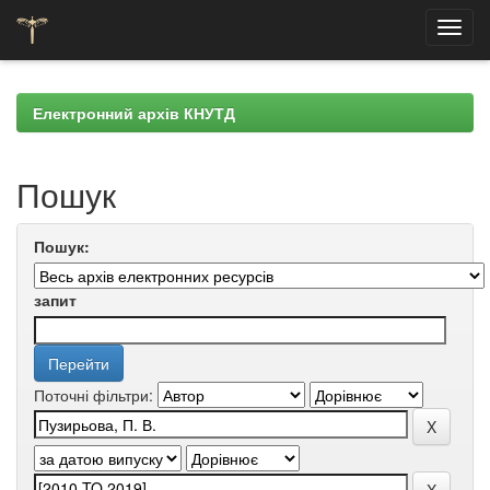
Skip
navigation
Електронний архів КНУТД
Пошук
Пошук:
запит
Поточні фільтри: