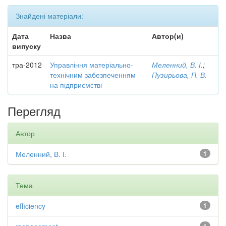
Знайдені матеріали:
Дата
Назва
Автор(и)
випуску
тра-2012
Управління матеріально-
Меленний, В. І.
;
технічним забезпеченням
Пузирьова, П. В.
на підприємстві
Перегляд
Автор
Меленний, В. І.
1
Тема
efficiency
1