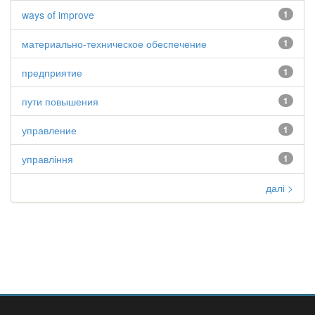
ways of improve
1
материально-техническое обеспечение
1
предприятие
1
пути повышения
1
управление
1
управління
1
далі >