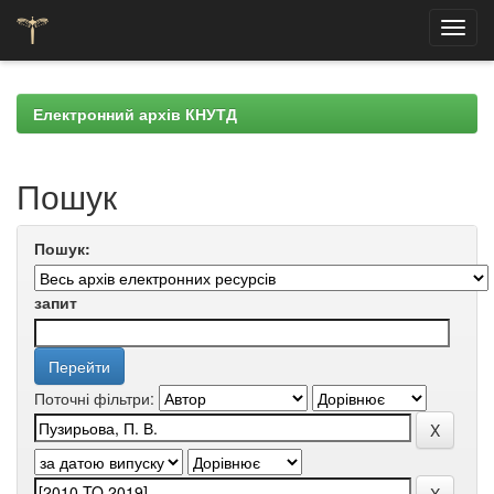
Skip
navigation
Електронний архів КНУТД
Пошук
Пошук:
запит
Поточні фільтри: