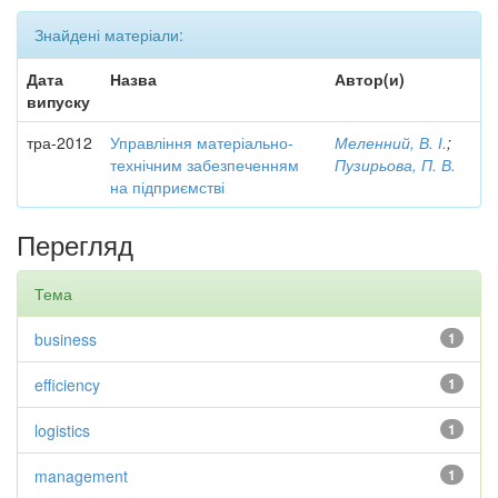
Знайдені матеріали:
Дата
Назва
Автор(и)
випуску
тра-2012
Управління матеріально-
Меленний, В. І.
;
технічним забезпеченням
Пузирьова, П. В.
на підприємстві
Перегляд
Тема
business
1
efficiency
1
logistics
1
management
1