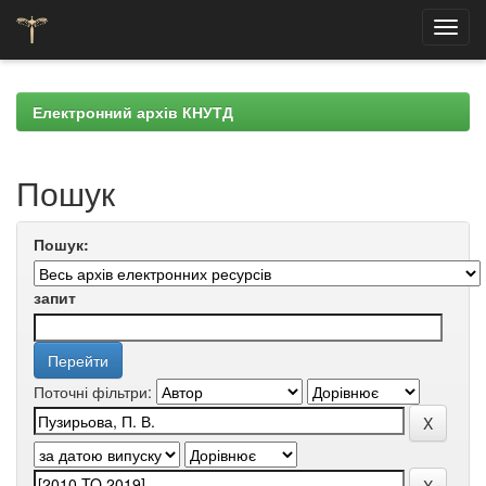
Skip
navigation
Електронний архів КНУТД
Пошук
Пошук:
запит
Поточні фільтри: