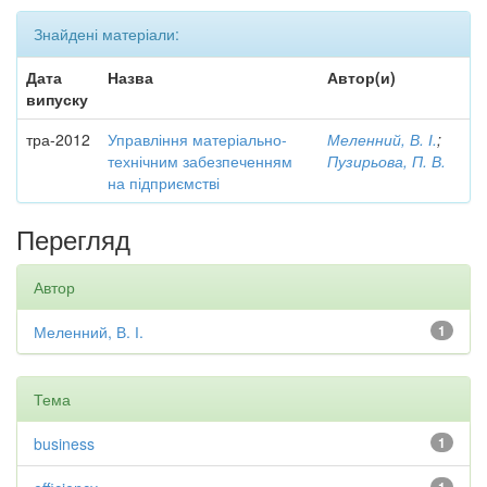
Знайдені матеріали:
Дата
Назва
Автор(и)
випуску
тра-2012
Управління матеріально-
Меленний, В. І.
;
технічним забезпеченням
Пузирьова, П. В.
на підприємстві
Перегляд
Автор
Меленний, В. І.
1
Тема
business
1