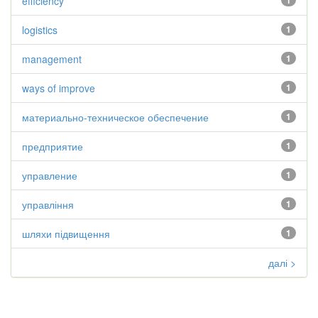
efficiency
1
logistics
1
management
1
ways of improve
1
материально-техническое обеспечение
1
предприятие
1
управление
1
управління
1
шляхи підвищення
1
далі >