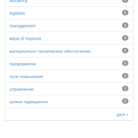
efficiency
1
logistics
1
management
1
ways of improve
1
материально-техническое обеспечение
1
предприятие
1
пути повышения
1
управление
1
шляхи підвищення
1
далі >