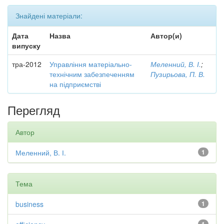
Знайдені матеріали:
Дата
Назва
Автор(и)
випуску
тра-2012
Управління матеріально-
Меленний, В. І.
;
технічним забезпеченням
Пузирьова, П. В.
на підприємстві
Перегляд
Автор
Меленний, В. І.
1
Тема
business
1