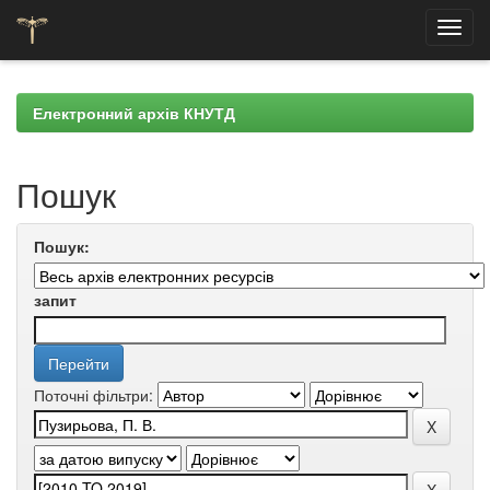
Skip
navigation
Електронний архів КНУТД
Пошук
Пошук:
запит
Поточні фільтри: