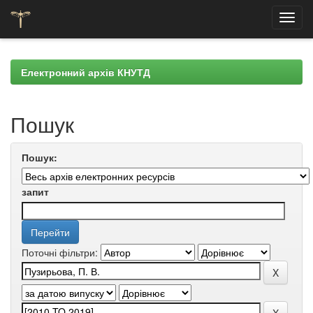
Skip
navigation
Електронний архів КНУТД
Пошук
Пошук:
запит
Поточні фільтри: