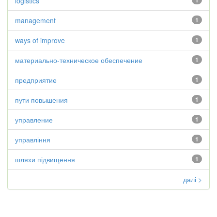
logistics
1
management
1
ways of improve
1
материально-техническое обеспечение
1
предприятие
1
пути повышения
1
управление
1
управління
1
шляхи підвищення
1
далі >