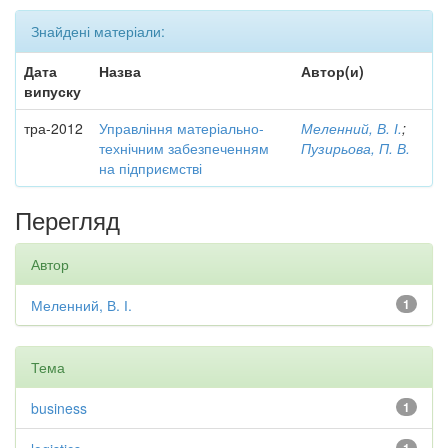
Знайдені матеріали:
Дата
Назва
Автор(и)
випуску
тра-2012
Управління матеріально-
Меленний, В. І.
;
технічним забезпеченням
Пузирьова, П. В.
на підприємстві
Перегляд
Автор
Меленний, В. І.
1
Тема
business
1