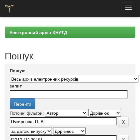
Skip
navigation
Електронний архів КНУТД
Пошук
Пошук:
запит
Поточні фільтри: