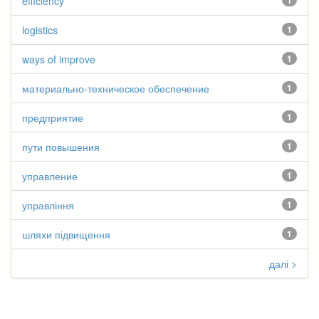
efficiency
1
logistics
1
ways of improve
1
материально-техническое обеспечение
1
предприятие
1
пути повышения
1
управление
1
управління
1
шляхи підвищення
1
далі >