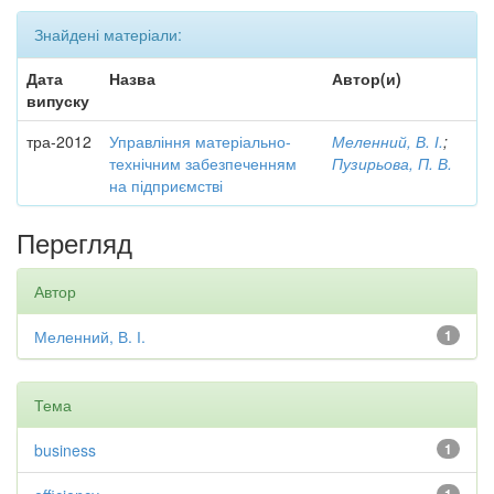
Знайдені матеріали:
Дата
Назва
Автор(и)
випуску
тра-2012
Управління матеріально-
Меленний, В. І.
;
технічним забезпеченням
Пузирьова, П. В.
на підприємстві
Перегляд
Автор
Меленний, В. І.
1
Тема
business
1