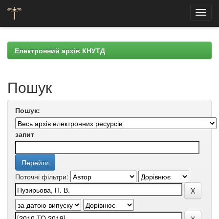
Skip
navigation
Електронний архів КНУТД
Пошук
Пошук:
запит
Поточні фільтри: