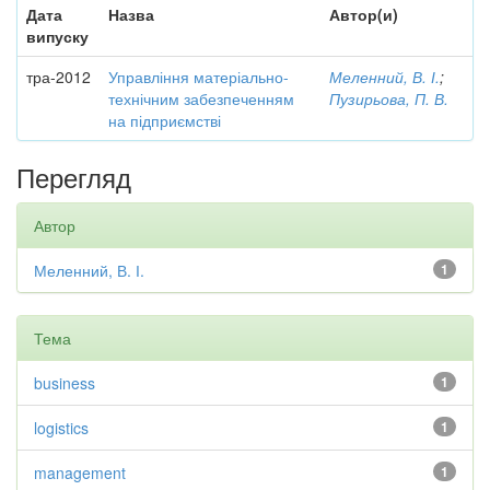
Дата
Назва
Автор(и)
випуску
тра-2012
Управління матеріально-
Меленний, В. І.
;
технічним забезпеченням
Пузирьова, П. В.
на підприємстві
Перегляд
Автор
Меленний, В. І.
1
Тема
business
1
logistics
1
management
1