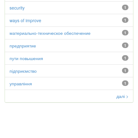
security
1
ways of improve
1
материально-техническое обеспечение
1
предприятие
1
пути повышения
1
підприємство
1
управління
1
далі >