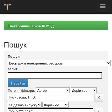
Skip
navigation
Електронний архів КНУТД
Пошук
Пошук:
запит
Поточні фільтри: