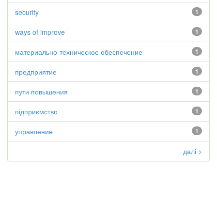
security
1
ways of improve
1
материально-техническое обеспечение
1
предприятие
1
пути повышения
1
підприємство
1
управление
1
далі >