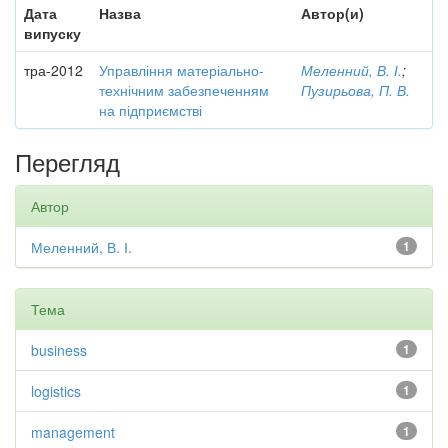
Дата
Назва
Автор(и)
випуску
тра-2012
Управління матеріально-
Меленний, В. І.
;
технічним забезпеченням
Пузирьова, П. В.
на підприємстві
Перегляд
Автор
Меленний, В. І.
1
Тема
business
1
logistics
1
management
1