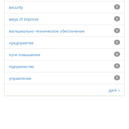
security
1
ways of improve
1
материально-техническое обеспечение
1
предприятие
1
пути повышения
1
підприємство
1
управление
1
далі >