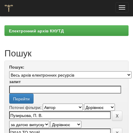
Skip
navigation
Електронний архів КНУТД
Пошук
Пошук:
запит
Поточні фільтри: