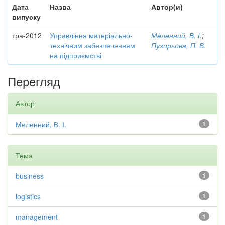
Дата
Назва
Автор(и)
випуску
тра-2012
Управління матеріально-
Меленний, В. І.
;
технічним забезпеченням
Пузирьова, П. В.
на підприємстві
Перегляд
Автор
Меленний, В. І.
1
Тема
business
1
logistics
1
management
1