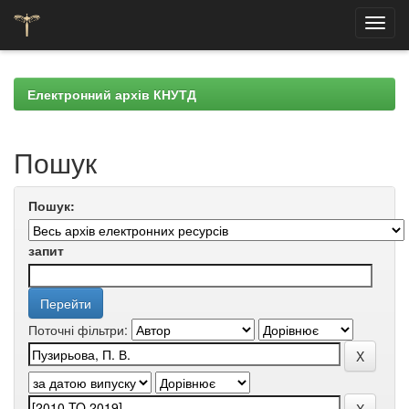
Skip
navigation
Електронний архів КНУТД
Пошук
Пошук:
запит
Поточні фільтри: