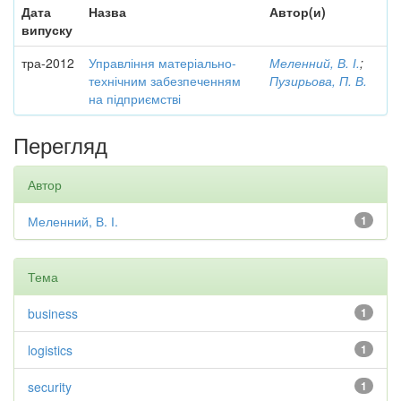
Дата
Назва
Автор(и)
випуску
тра-2012
Управління матеріально-
Меленний, В. І.
;
технічним забезпеченням
Пузирьова, П. В.
на підприємстві
Перегляд
Автор
Меленний, В. І.
1
Тема
business
1
logistics
1
security
1