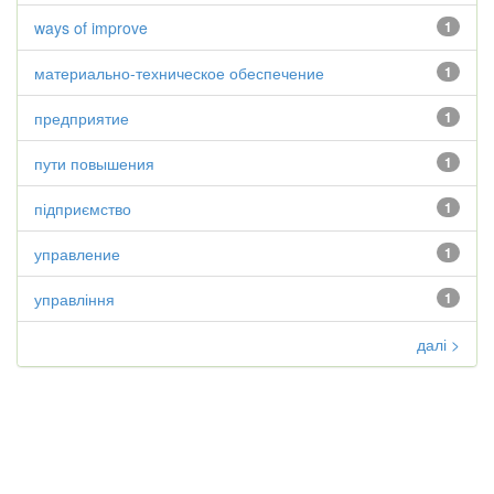
ways of improve
1
материально-техническое обеспечение
1
предприятие
1
пути повышения
1
підприємство
1
управление
1
управління
1
далі >