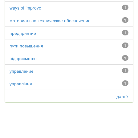
ways of improve
1
материально-техническое обеспечение
1
предприятие
1
пути повышения
1
підприємство
1
управление
1
управління
1
далі >