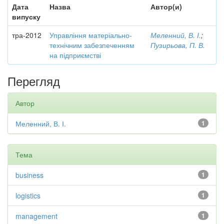
Дата
Назва
Автор(и)
випуску
тра-2012
Управління матеріально-
Меленний, В. І.
;
технічним забезпеченням
Пузирьова, П. В.
на підприємстві
Перегляд
Автор
Меленний, В. І.
1
Тема
business
1
logistics
1
management
1