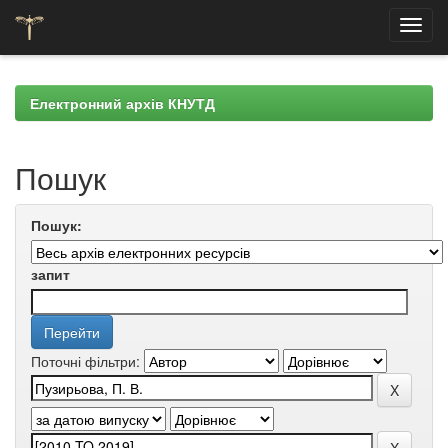
Skip
navigation
Електронний архів КНУТД
Пошук
Пошук:
запит
Поточні фільтри: