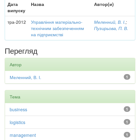
Дата
Назва
Автор(и)
випуску
тра-2012
Управління матеріально-
Меленний, В. І.
;
технічним забезпеченням
Пузирьова, П. В.
на підприємстві
Перегляд
Автор
Меленний, В. І.
1
Тема
business
1
logistics
1
management
1