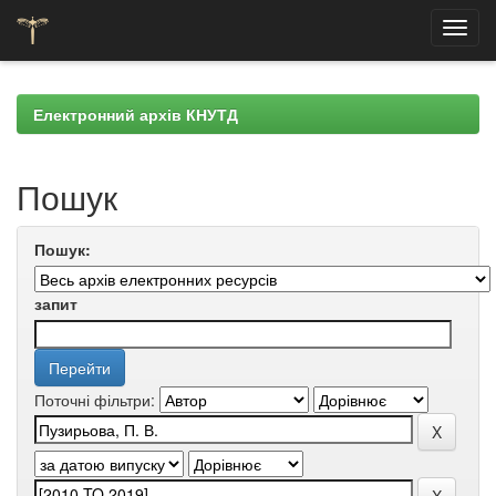
Skip
navigation
Електронний архів КНУТД
Пошук
Пошук:
запит
Поточні фільтри: