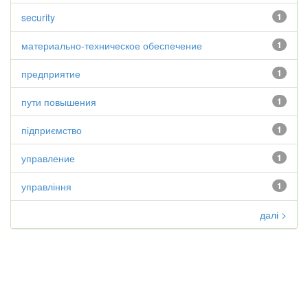
security
1
материально-техническое обеспечение
1
предприятие
1
пути повышения
1
підприємство
1
управление
1
управління
1
далі >