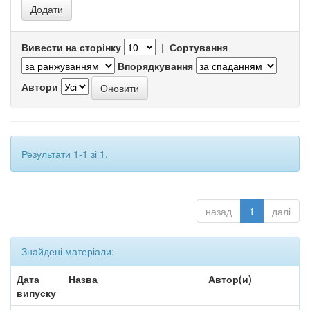
Вивести на сторінку
|
Сортування
Впорядкування
Автори
Результати 1-1 зі 1.
назад
1
далі
Знайдені матеріали:
Дата
Назва
Автор(и)
випуску