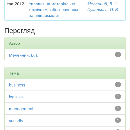
тра-2012
Управління матеріально-
Меленний, В. І.
;
технічним забезпеченням
Пузирьова, П. В.
на підприємстві
Перегляд
Автор
Меленний, В. І.
1
Тема
business
1
logistics
1
management
1
security
1