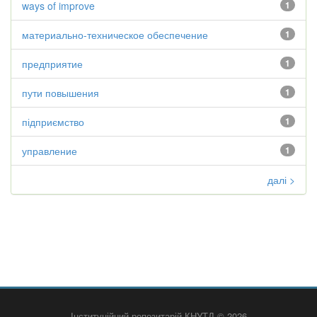
ways of improve
1
материально-техническое обеспечение
1
предприятие
1
пути повышения
1
підприємство
1
управление
1
далі >
Інституційний репозитарій КНУТД © 2026