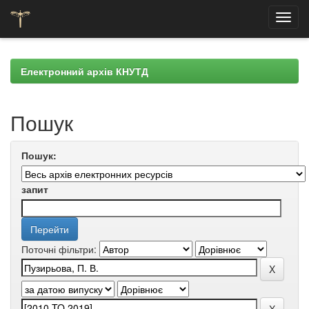
Skip
navigation
Електронний архів КНУТД
Пошук
Пошук:
запит
Поточні фільтри: