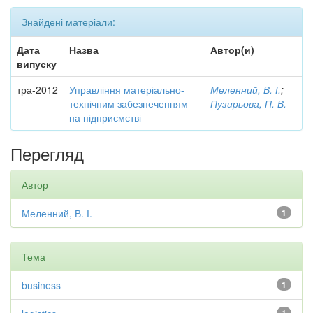
Знайдені матеріали:
Дата
Назва
Автор(и)
випуску
тра-2012
Управління матеріально-
Меленний, В. І.
;
технічним забезпеченням
Пузирьова, П. В.
на підприємстві
Перегляд
Автор
Меленний, В. І.
1
Тема
business
1