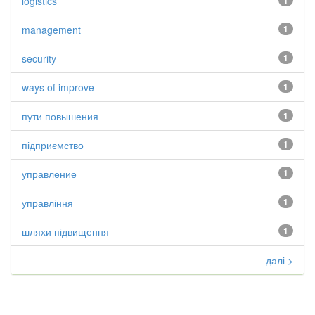
logistics
1
management
1
security
1
ways of improve
1
пути повышения
1
підприємство
1
управление
1
управління
1
шляхи підвищення
1
далі >