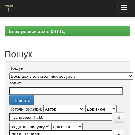
Skip
navigation
Електронний архів КНУТД
Пошук
Пошук:
запит
Поточні фільтри: