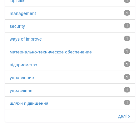
logistics
1
management
1
security
1
ways of improve
1
материально-техническое обеспечение
1
підприємство
1
управление
1
управління
1
шляхи підвищення
1
далі >