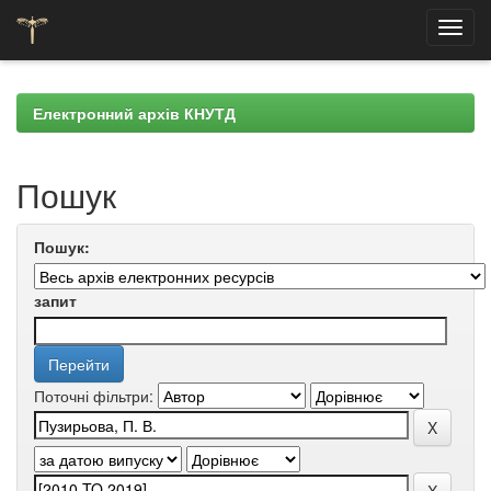
Skip
navigation
Електронний архів КНУТД
Пошук
Пошук:
запит
Поточні фільтри: