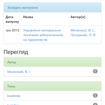
Знайдені матеріали:
Дата
Назва
Автор(и)
випуску
тра-2012
Управління матеріально-
Меленний, В. І.
;
технічним забезпеченням
Пузирьова, П. В.
на підприємстві
Перегляд
Автор
Меленний, В. І.
1
Тема
business
1