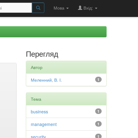
Мова
Вхід:
Перегляд
Автор
Меленний, В. І.
1
Тема
business
1
management
1
security
1