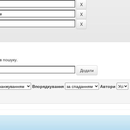
в пошуку.
Впорядкування
Автори