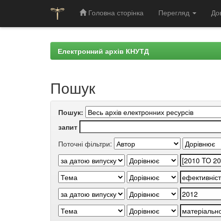
Головна сторінка
Перегляд
До
Skip
navigation
Електронний архів КНУТД
Пошук
Пошук:
запит
Поточні фільтри: