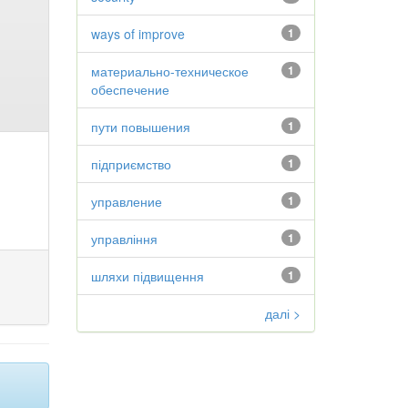
ways of improve
1
материально-техническое
1
обеспечение
пути повышения
1
підприємство
1
управление
1
управління
1
шляхи підвищення
1
далі >