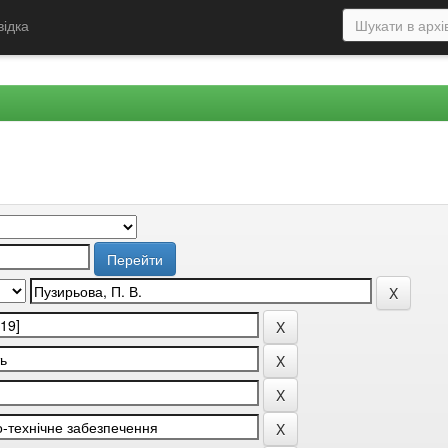
відка