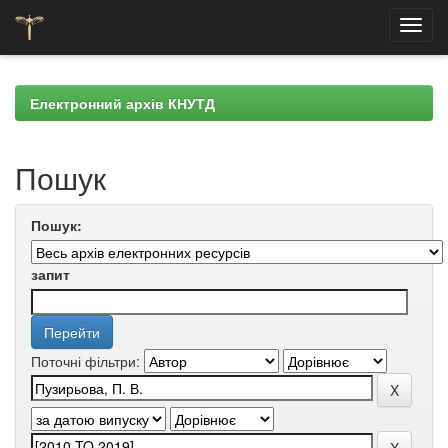
Skip
navigation
Електронний архів КНУТД
Пошук
Пошук:
запит
Поточні фільтри: