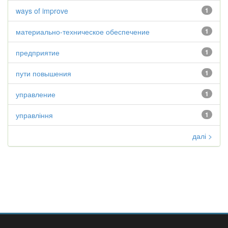
ways of improve
1
материально-техническое обеспечение
1
предприятие
1
пути повышения
1
управление
1
управління
1
далі >