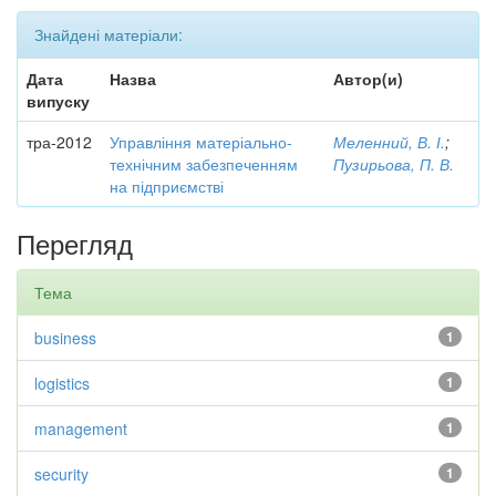
Знайдені матеріали:
Дата
Назва
Автор(и)
випуску
тра-2012
Управління матеріально-
Меленний, В. І.
;
технічним забезпеченням
Пузирьова, П. В.
на підприємстві
Перегляд
Тема
business
1
logistics
1
management
1
security
1