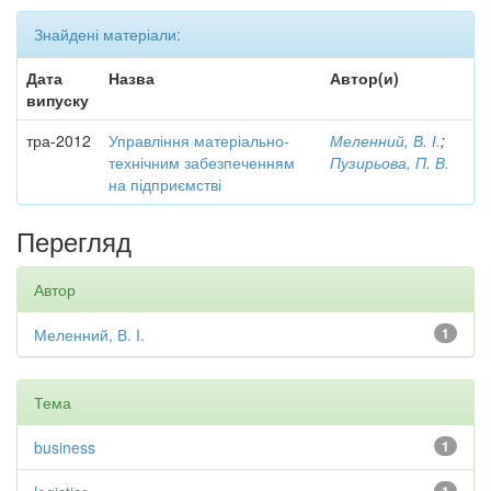
Знайдені матеріали:
Дата
Назва
Автор(и)
випуску
тра-2012
Управління матеріально-
Меленний, В. І.
;
технічним забезпеченням
Пузирьова, П. В.
на підприємстві
Перегляд
Автор
Меленний, В. І.
1
Тема
business
1