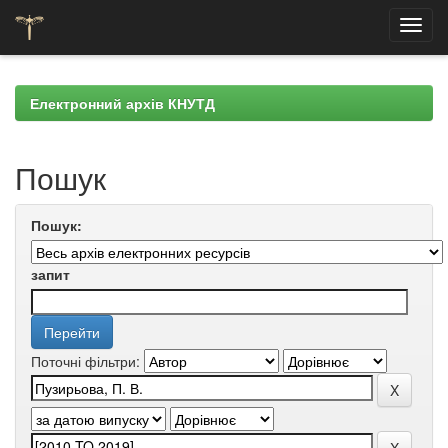
Skip
navigation
Електронний архів КНУТД
Пошук
Пошук:
запит
Поточні фільтри: