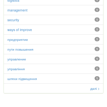
logistics
1
management
1
security
1
ways of improve
1
предприятие
1
пути повышения
1
управление
1
управління
1
шляхи підвищення
1
далі >