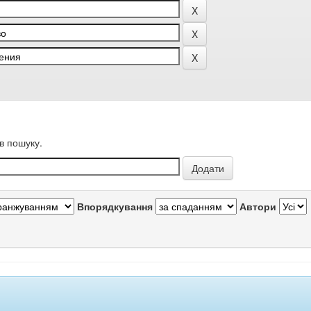
в пошуку.
Впорядкування
Автори