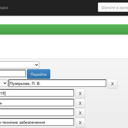
відка