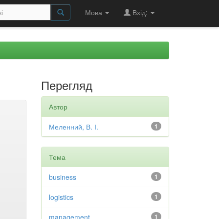
Мова
Вхід:
Перегляд
Автор
Меленний, В. І.
1
Тема
business
1
logistics
1
management
1