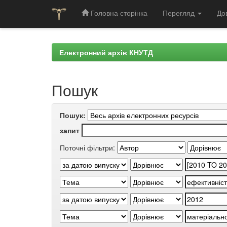
Головна сторінка
Перегляд
До
Skip
navigation
Електронний архів КНУТД
Пошук
Пошук:
запит
Поточні фільтри: