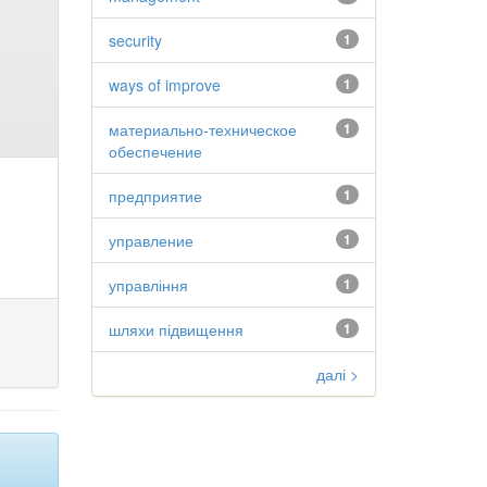
security
1
ways of improve
1
материально-техническое
1
обеспечение
предприятие
1
управление
1
управління
1
шляхи підвищення
1
далі >