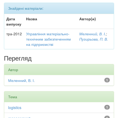
Знайдені матеріали:
Дата
Назва
Автор(и)
випуску
тра-2012
Управління матеріально-
Меленний, В. І.
;
технічним забезпеченням
Пузирьова, П. В.
на підприємстві
Перегляд
Автор
Меленний, В. І.
1
Тема
logistics
1