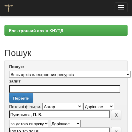
Skip
navigation
Електронний архів КНУТД
Пошук
Пошук:
запит
Поточні фільтри: