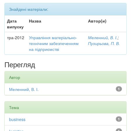
Знайдені матеріали:
Дата
Назва
Автор(и)
випуску
тра-2012
Управління матеріально-
Меленний, В. І.
;
технічним забезпеченням
Пузирьова, П. В.
на підприємстві
Перегляд
Автор
Меленний, В. І.
1
Тема
business
1