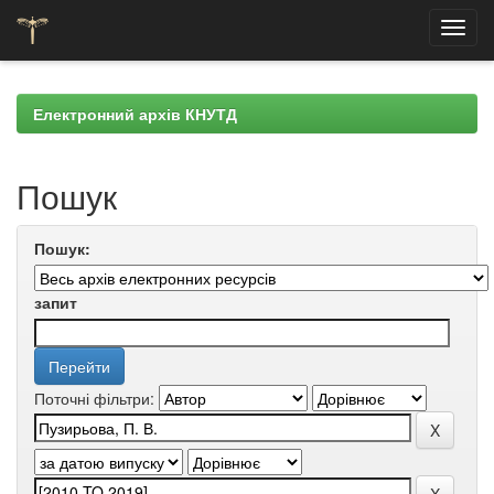
Skip
navigation
Електронний архів КНУТД
Пошук
Пошук:
запит
Поточні фільтри: