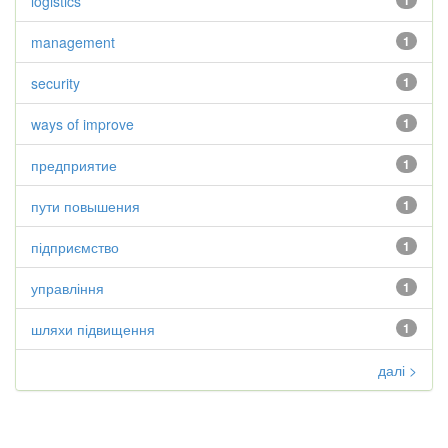
logistics
1
management
1
security
1
ways of improve
1
предприятие
1
пути повышения
1
підприємство
1
управління
1
шляхи підвищення
1
далі >