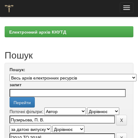
Skip
navigation
Електронний архів КНУТД
Пошук
Пошук:
запит
Поточні фільтри: