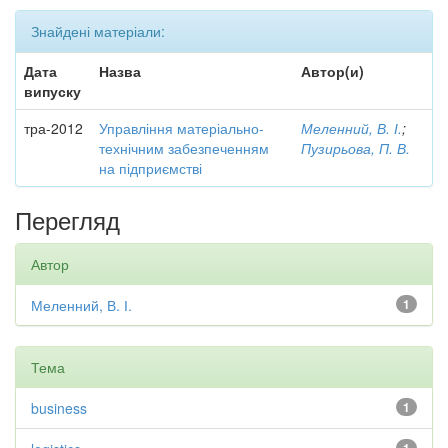
Знайдені матеріали:
Дата
Назва
Автор(и)
випуску
тра-2012
Управління матеріально-
Меленний, В. І.
;
технічним забезпеченням
Пузирьова, П. В.
на підприємстві
Перегляд
Автор
Меленний, В. І.
1
Тема
business
1