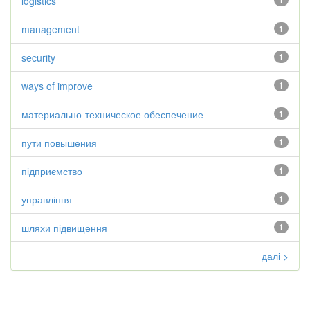
logistics
1
management
1
security
1
ways of improve
1
материально-техническое обеспечение
1
пути повышения
1
підприємство
1
управління
1
шляхи підвищення
1
далі >