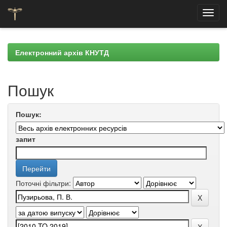
Skip
navigation
Електронний архів КНУТД
Пошук
Пошук:
запит
Поточні фільтри: