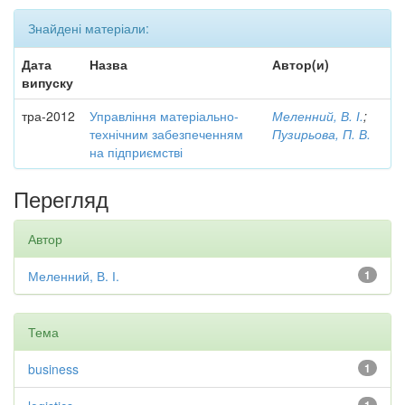
Знайдені матеріали:
Дата
Назва
Автор(и)
випуску
тра-2012
Управління матеріально-
Меленний, В. І.
;
технічним забезпеченням
Пузирьова, П. В.
на підприємстві
Перегляд
Автор
Меленний, В. І.
1
Тема
business
1