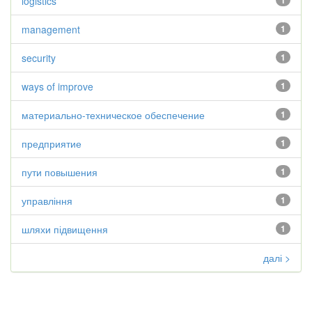
logistics
1
management
1
security
1
ways of improve
1
материально-техническое обеспечение
1
предприятие
1
пути повышения
1
управління
1
шляхи підвищення
1
далі >