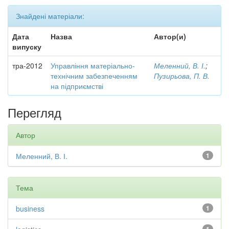
Знайдені матеріали:
Дата
Назва
Автор(и)
випуску
тра-2012
Управління матеріально-
Меленний, В. І.
;
технічним забезпеченням
Пузирьова, П. В.
на підприємстві
Перегляд
Автор
Меленний, В. І.
1
Тема
business
1