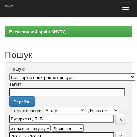
Skip
navigation
Електронний архів КНУТД
Пошук
Пошук:
запит
Поточні фільтри: