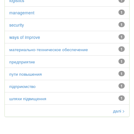
logistics
1
management
1
security
1
ways of improve
1
материально-техническое обеспечение
1
предприятие
1
пути повышения
1
підприємство
1
шляхи підвищення
1
далі >