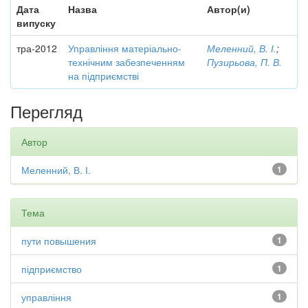
Дата
Назва
Автор(и)
випуску
тра-2012
Управління матеріально-
Меленний, В. І.
;
технічним забезпеченням
Пузирьова, П. В.
на підприємстві
Перегляд
Автор
Меленний, В. І.
1
Тема
пути повышения
1
підприємство
1
управління
1