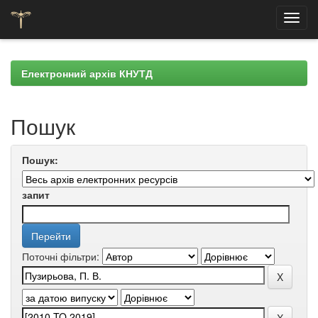
Skip
navigation
Електронний архів КНУТД
Пошук
Пошук:
запит
Поточні фільтри: