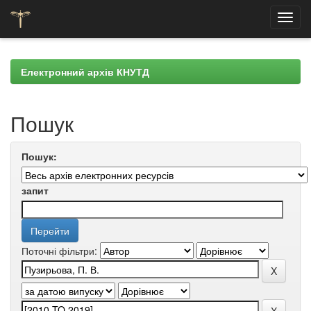
Skip
navigation
Електронний архів КНУТД
Пошук
Пошук:
запит
Поточні фільтри: