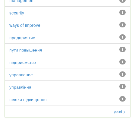
management
1
security
1
ways of improve
1
предприятие
1
пути повышения
1
підприємство
1
управление
1
управління
1
шляхи підвищення
1
далі >