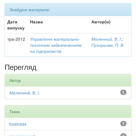
Знайдені матеріали:
Дата
Назва
Автор(и)
випуску
тра-2012
Управління матеріально-
Меленний, В. І.
;
технічним забезпеченням
Пузирьова, П. В.
на підприємстві
Перегляд
Автор
Меленний, В. І.
1
Тема
business
1