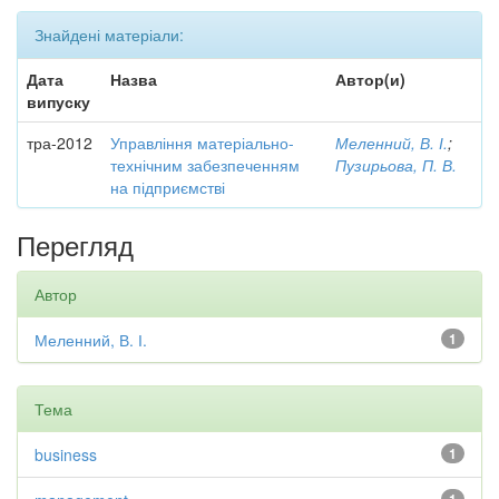
Знайдені матеріали:
Дата
Назва
Автор(и)
випуску
тра-2012
Управління матеріально-
Меленний, В. І.
;
технічним забезпеченням
Пузирьова, П. В.
на підприємстві
Перегляд
Автор
Меленний, В. І.
1
Тема
business
1