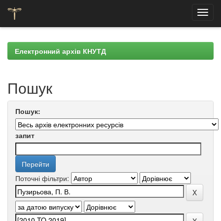
Skip
navigation
Електронний архів КНУТД
Пошук
Пошук:
запит
Поточні фільтри: