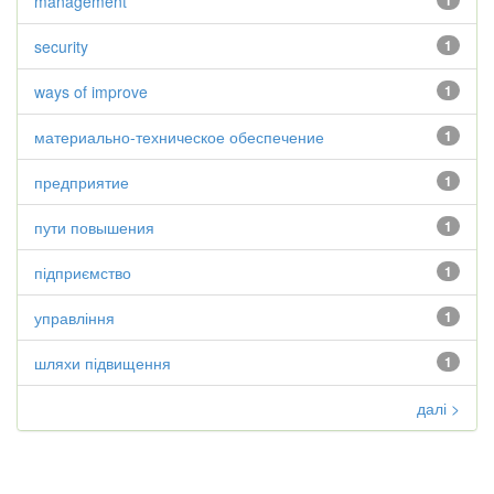
management
1
security
1
ways of improve
1
материально-техническое обеспечение
1
предприятие
1
пути повышения
1
підприємство
1
управління
1
шляхи підвищення
1
далі >