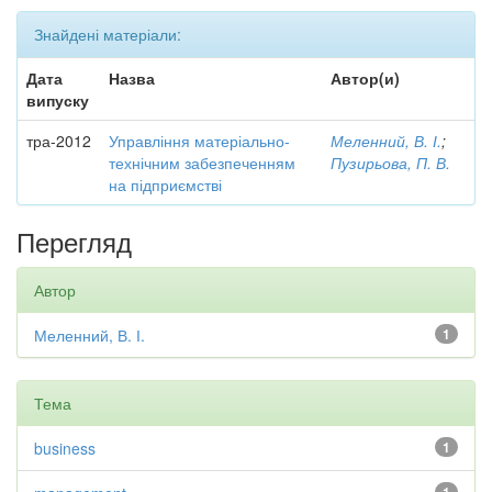
Знайдені матеріали:
Дата
Назва
Автор(и)
випуску
тра-2012
Управління матеріально-
Меленний, В. І.
;
технічним забезпеченням
Пузирьова, П. В.
на підприємстві
Перегляд
Автор
Меленний, В. І.
1
Тема
business
1