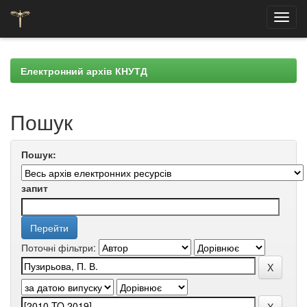
Skip
navigation
Електронний архів КНУТД
Пошук
Пошук:
запит
Поточні фільтри: